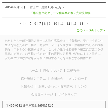
2015年12月19日
富士市 建築工房わたなべ
「地域型住宅グリーン化事業の家」完成見学会
<
｜
4
｜
5
｜
6
｜
7
｜
8
｜9｜
10
｜
11
｜
12
｜
13
｜
14
｜
>
このページのトップへ
わたしたち一般社団法人富士山木造住宅協会は、消費者が、安心・快適な住
生活を営むために、構造・耐震性・デザイン及び適正価格構成のための根本
的なコストダウン技術を追求し、これらの住宅性能基準を確立及び施工を標
準化する事で、お客様の求める住宅の選択を容易及び明確にすると同時に、
安心且つ快適な住宅を安定的に供給することを目的とする団体です。
ホーム
協会について
活動報告
森林認証システム
会員紹介
ダウンロード
お知らせ
お問い合わせ・資料請求
リンク
会員専用ページ
サイトマップ
〒416-0932 静岡県富士市柳島242-2